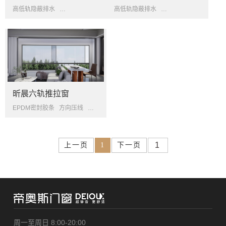
高低轨隐蔽排水
防盗防撬五金系统
提升组件
高低轨隐蔽排水
防盗防撬五金系统
自
昕晨六轨推拉窗
EPDM密封胶条
方向压线
垂直等温线设计
上一页
1
下一页
周一至周日 8:00-20:00