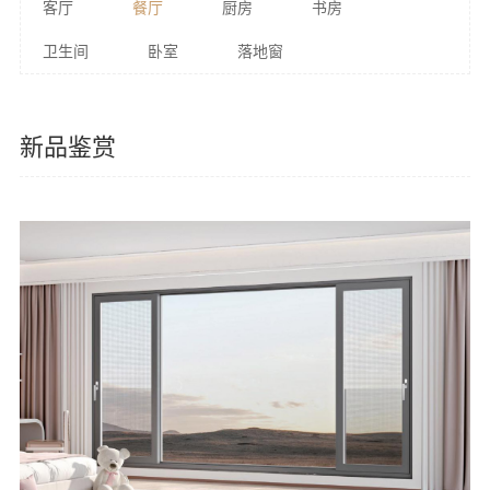
客厅
餐厅
厨房
书房
卫生间
卧室
落地窗
新品鉴赏