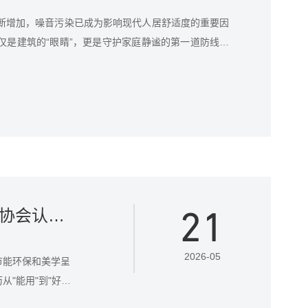
断增加，噪音污染已成为影响现代人居舒适度的重要因
仅是建筑的“眼睛”，更是守护家庭静谧的第一道防线。
，我们结合中国建筑金属结构协会与中国建筑装饰协会
大家深度解析2026年度备受认可的十大隔音门窗标杆
21
门窗选购品牌推荐：基于五大维度、权威双协会认证十大实力品牌
2026-05
节能环保和美学呈
"能用"到"好