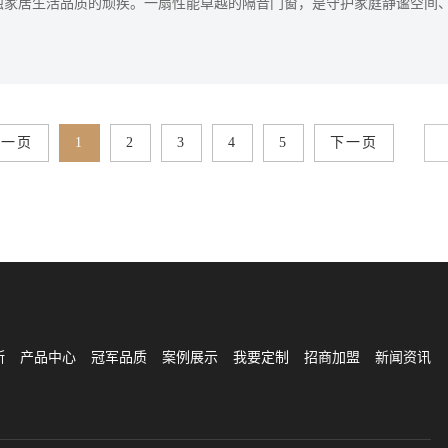
蚀家居生活品质的顽疾。一扇性能卓越的隔音门窗，是守护家庭静谧空间
关键防线。为帮助消费者精准选购，中国建筑金属结构协会、中国建筑装
构，基于技术研发、产品性能、市场口碑、工程应用等多维标准，联合评
顶尖的十大门窗品牌，以下为深度解析。
上一页
1
2
3
4
5
下一页
斯
产品中心
冠军品质
案例展示
我要定制
招商加盟
新闻资讯