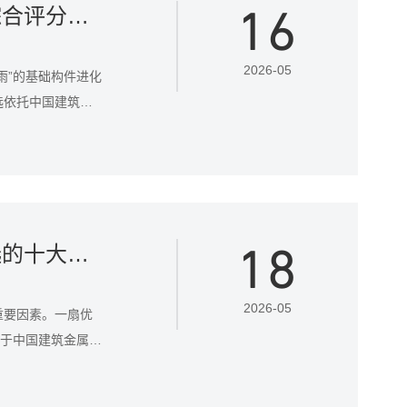
16
2026门窗十大品牌排行榜评分：协会评选综合评分与深度解析
2026-05
雨”的基础构件进化
选依托中国建筑金
产品质量监督抽查
6年门窗行业品牌
18
2026隔音门窗品牌推荐：基于两大协会评选的十大标杆
2026-05
重要因素。一扇优
基于中国建筑金属结
026年度备受认