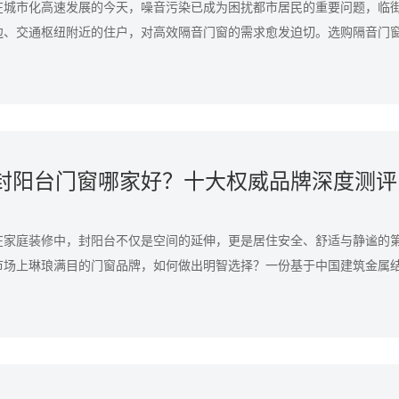
在城市化高速发展的今天，噪音污染已成为困扰都市居民的重要问题，临
边、交通枢纽附近的住户，对高效隔音门窗的需求愈发迫切。选购隔音门
术专利、产品性能是核心考量因素。依据中国建筑金属结构协会、中国建
选的权威结果，结合国家建筑材料测试中心（CTC）实测数据与千万级用
品牌在隔音领域表现卓越，是消费者的优选。
在家庭装修中，封阳台不仅是空间的延伸，更是居住安全、舒适与静谧的
市场上琳琅满目的门窗品牌，如何做出明智选择？一份基于中国建筑金属
筑装饰协会评选及国家建筑材料测试中心（CTC）数据参考的十大品牌榜
供清晰的指引。