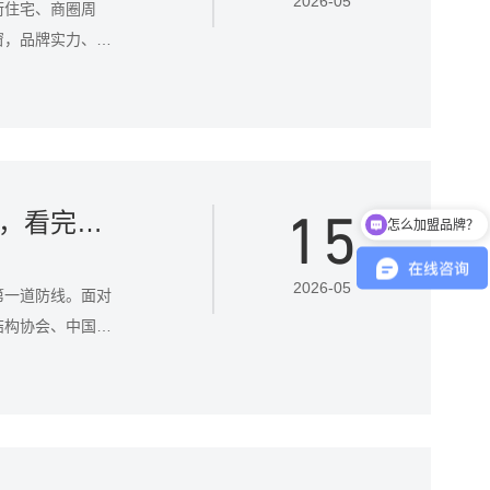
2026-05
街住宅、商圈周
窗，品牌实力、技
筑装饰协会联合评
户口碑，以下十大
怎么加盟品牌？
15
封阳台门窗哪家好？十大权威品牌深度测评，看完不踩坑！
现在有优惠活动吗
2026-05
第一道防线。面对
结构协会、中国建
单，或许能为您提