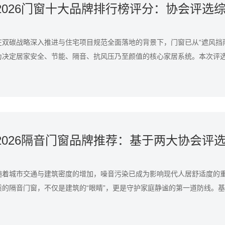
在双碳战略深入推进与住宅项目规范全面落地的背景下，门窗已从“遮风挡
为决定居家安全、节能、隔音、抗风压乃至颜值的核心家居系统。本次评
属结构协会、中国建筑装饰协会权威调研数据，并参考国家市场监管总局
结果及海量消费者满意度调查样本，通过八大维度量化评分，客观呈现202
实力图谱。以下是2026门窗十大品牌综合评分及深度解析。
随着城市交通与建筑密度的增加，噪音污染已成为影响现代人居舒适度的
质的隔音门窗，不仅是建筑的“眼睛”，更是守护家庭静谧的第一道防线。
构协会与中国建筑装饰协会的权威评选及市场综合表现，以下为您深度解析2
可的十大隔音门窗品牌，助您做出明智选择。