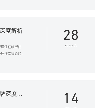
28
深度解析
2026-05
于居住在临街住
升居住幸福感的关
量因素。
14
隔音门窗哪个牌子比较好？权威评选十大品牌深度解析