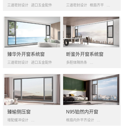
三道密封设计
进口五金配件
可带开启式晾衣架
三道密封设计
框扇齐平
性价比之王
臻华外开窗系统窗
昕鉴外开窗系统窗
三道密封设计
进口五金配件
性价比之王
多腔体隔热条
双臂挡水边设计
三道密
臻瑜侧压窗
N95铂然内开窗
增配缓冲设计
玻璃扇双功能开启
侧压开启方式
框扇内外平齐设计
三道密封设计
整体