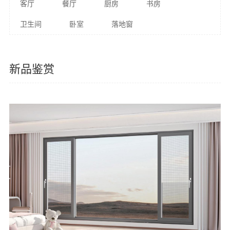
客厅
餐厅
厨房
书房
卫生间
卧室
落地窗
新品鉴赏