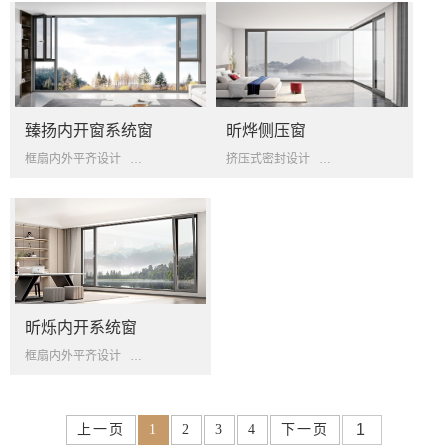
臻扬内开窗系统窗
昕烨侧压窗
框扇内外平齐设计
三道密封设计
垂直等温线设计
挤压式密封设计
四周多锁点设计
侧压
昕烁内开系统窗
框扇内外平齐设计
汽车级中央密封胶条
三玻两腔中空玻璃
上一页
1
2
3
4
下一页