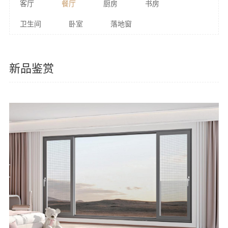
客厅
餐厅
厨房
书房
卫生间
卧室
落地窗
新品鉴赏