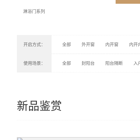
淋浴门系列
开启方式：
全部
外开窗
内开窗
内开
使用场景：
全部
封阳台
阳台隔断
入
新品鉴赏