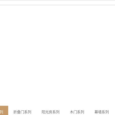
于帝奥斯
产品中心
冠军品质
案例展示
我要定制
招商
TER
列
折叠门系列
阳光房系列
木门系列
幕墙系列