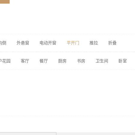
内倒
外悬窗
电动开窗
平开门
推拉
折叠
户花园
客厅
餐厅
厨房
书房
卫生间
卧室