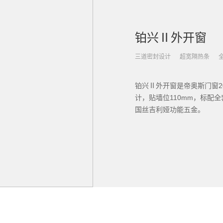
铂兴Ⅱ外开窗
三道密封设计
超宽隔热条
铂兴Ⅱ外开窗是帝奥斯门窗2
计，贴墙位110mm，标配
国丝吉利娅功能五金。