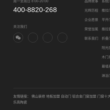
周一至周日 8:00-20:00
品牌故事
系统
400-8820-268
光辉历程
推拉
企业愿景
平开
关注我们
荣誉加冕
推拉
联系我们
折叠
阳光
木门
幕墙
淋浴
友情链接：
佛山装修
地板加盟
自动门
铝合金门窗加盟
门窗十
乐高陶瓷