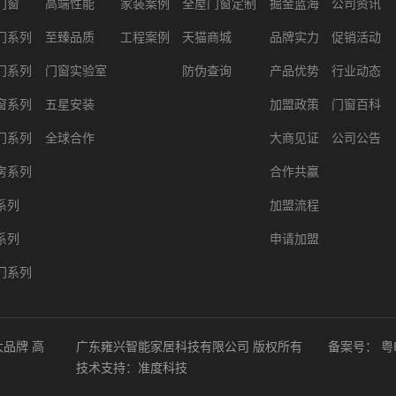
门窗
高端性能
家装案例
全屋门窗定制
掘金蓝海
公司资讯
门系列
至臻品质
工程案例
天猫商城
品牌实力
促销活动
门系列
门窗实验室
防伪查询
产品优势
行业动态
窗系列
五星安装
加盟政策
门窗百科
门系列
全球合作
大商见证
公司公告
房系列
合作共赢
系列
加盟流程
系列
申请加盟
门系列
大品牌
高
广东雍兴智能家居科技有限公司 版权所有
备案号：
粤
技术支持：
准度科技