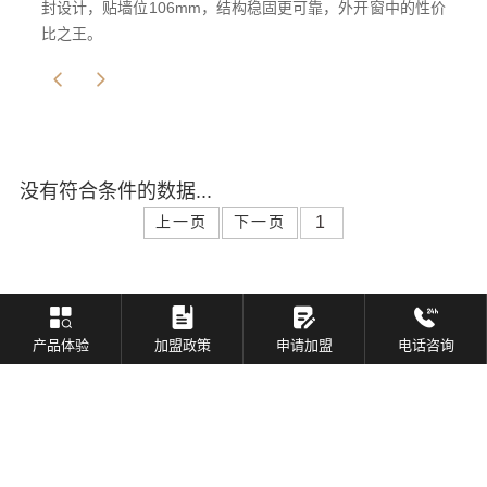
封设计，贴墙位106mm，结构稳固更可靠，外开窗中的性价
比之王。
没有符合条件的数据...
上一页
下一页
您好，需要我们为您做些什么？
产品体验
加盟政策
申请加盟
电话咨询