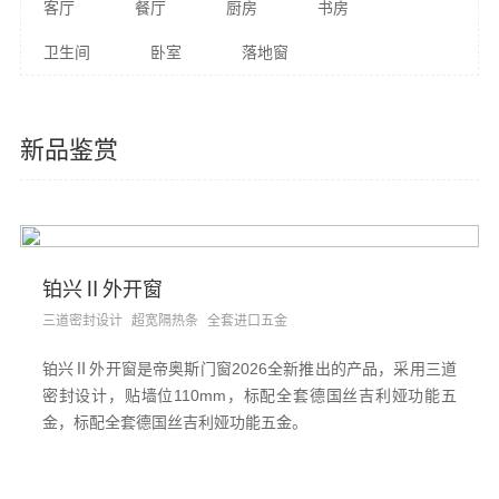
客厅
餐厅
厨房
书房
卫生间
卧室
落地窗
新品鉴赏
铂兴Ⅱ外开窗
三道密封设计
超宽隔热条
全套进口五金
铂兴Ⅱ外开窗是帝奥斯门窗2026全新推出的产品，采用三道
密封设计，贴墙位110mm，标配全套德国丝吉利娅功能五
金，标配全套德国丝吉利娅功能五金。