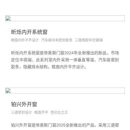
昕烁内开系统窗
框扇内外平齐设计
汽车级中央密封胶条
三玻两腔中空玻璃
昕烁内开系统窗是帝奥斯门窗2024年全新推出的新品，市场
定位中高端，此系列室内外采用一体垂直等温，汽车级密封
胶条，隐藏排水结构，框扇内外平齐设计。
铂兴外开窗
三道密封设计
框扇齐平
性价比之王
铂兴外开窗是帝奥斯门窗2025全新推出的产品，采用三道密