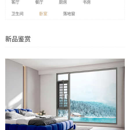
客厅
餐厅
厨房
书房
卫生间
卧室
落地窗
新品鉴赏