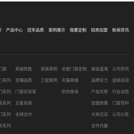
斯
产品中心
冠军品质
案例展示
我要定制
招商加盟
新闻资讯
门窗
高端性能
家装案例
全屋门窗定制
掘金蓝海
公司资讯
门系列
至臻品质
工程案例
天猫商城
品牌实力
促销活动
门系列
门窗实验室
防伪查询
产品优势
行业动态
窗系列
五星安装
加盟政策
门窗百科
门系列
全球合作
大商见证
公司公告
房系列
合作共赢