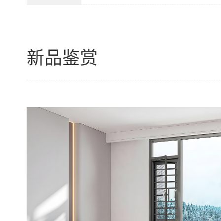
新品鉴赏
窗
扇齐平
性价比之王
奥斯门窗2025全新推出的产品，采用三道密封设
6mm，结构稳固更可靠，外开窗中的性价比之王。