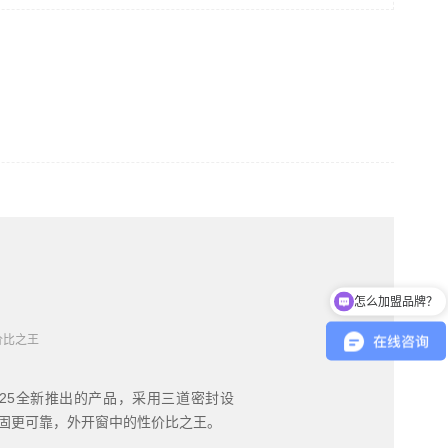
怎么加盟品牌？
铂兴Ⅱ外开窗
现在有优惠活动吗
三道密封设计
超宽隔热条
全套进
铂兴Ⅱ外开窗是帝奥斯门窗2026
计，贴墙位110mm，标配全套德
国丝吉利娅功能五金。