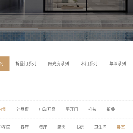
列
折叠门系列
阳光房系列
木门系列
幕墙系列
内倒
外悬窗
电动开窗
平开门
推拉
折叠
户花园
客厅
餐厅
厨房
书房
卫生间
卧室