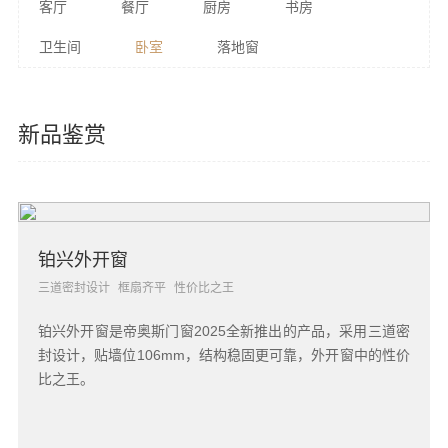
客厅
餐厅
厨房
书房
卫生间
卧室
落地窗
新品鉴赏
铂兴外开窗
三道密封设计
框扇齐平
性价比之王
铂兴外开窗是帝奥斯门窗2025全新推出的产品，采用三道密
封设计，贴墙位106mm，结构稳固更可靠，外开窗中的性价
比之王。