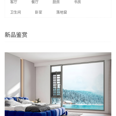
客厅
餐厅
厨房
书房
卫生间
卧室
落地窗
新品鉴赏