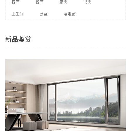
客厅
餐厅
厨房
书房
卫生间
卧室
落地窗
新品鉴赏