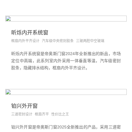
昕烁内开系统窗
框扇内外平齐设计
汽车级中央密封胶条
三玻两腔中空玻璃
昕烁内开系统窗是帝奥斯门窗2024年全新推出的新品，市场
定位中高端，此系列室内外采用一体垂直等温，汽车级密封
胶条，隐藏排水结构，框扇内外平齐设计。
铂兴外开窗
三道密封设计
框扇齐平
性价比之王
铂兴外开窗是帝奥斯门窗2025全新推出的产品，采用三道密