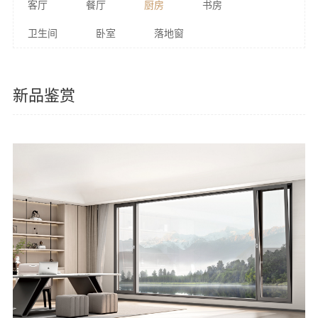
客厅
餐厅
厨房
书房
卫生间
卧室
落地窗
新品鉴赏