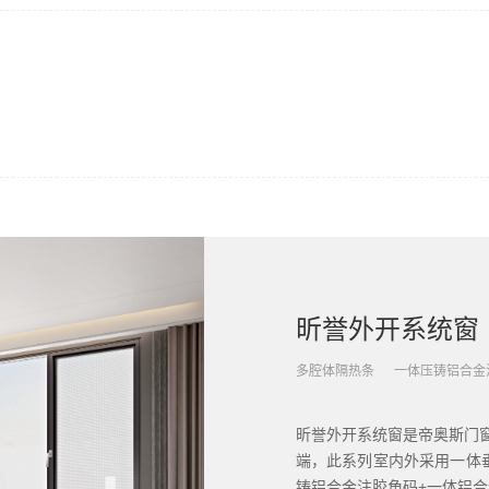
昕誉外开系统窗
多腔体隔热条
一体压铸铝合金
昕誉外开系统窗是帝奥斯门窗
端，此系列室内外采用一体
铸铝合金注胶角码+一体铝