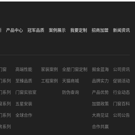
斯
产品中心
冠军品质
案例展示
我要定制
招商加盟
新闻资讯
门窗
高端性能
家装案例
全屋门窗定制
掘金蓝海
公司资讯
门系列
至臻品质
工程案例
天猫商城
品牌实力
促销活动
门系列
门窗实验室
防伪查询
产品优势
行业动态
窗系列
五星安装
加盟政策
门窗百科
门系列
全球合作
大商见证
公司公告
房系列
合作共赢