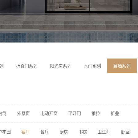
列
折叠门系列
阳光房系列
木门系列
幕墙系列
内倒
外悬窗
电动开窗
平开门
推拉
折叠
户花园
客厅
餐厅
厨房
书房
卫生间
卧室