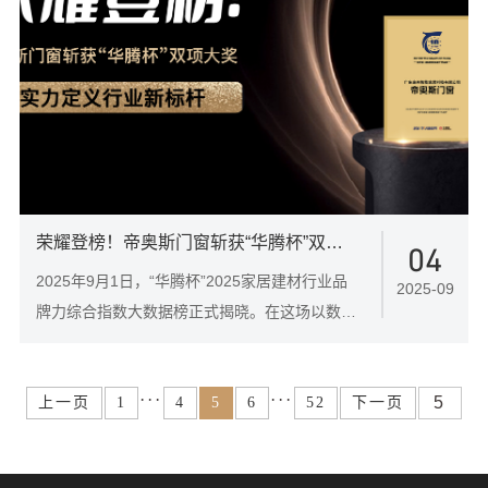
荣耀登榜！帝奥斯门窗斩获“华腾杯”双项大奖，以实力定义行业新标杆
04
2025年9月1日，“华腾杯”2025家居建材行业品
2025-09
牌力综合指数大数据榜正式揭晓。在这场以数据
为尺、以实力为证的行业盛会上，帝奥斯门窗凭
借卓越的产品品质、强大的品牌影响力和深厚的
···
···
消费者口碑，一举斩获“铝合金门窗影响力十大
上一页
1
4
5
6
52
下一页
品牌”与“铝合金门窗消费者喜爱十大品牌”两项重
磅荣誉，成为行业瞩目的焦点！