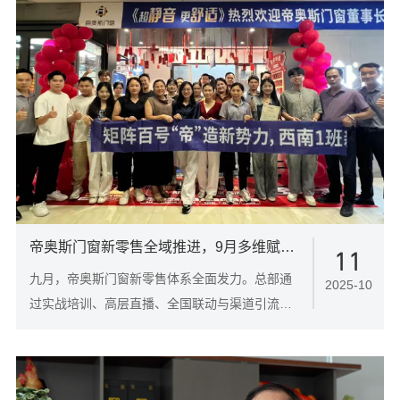
帝奥斯门窗新零售全域推进，9月多维赋能驱动终端增长 新渠道 · 新流量 · 新未来
11
九月，帝奥斯门窗新零售体系全面发力。总部通
2025-10
过实战培训、高层直播、全国联动与渠道引流等
多维度系统赋能，助力终端门店开拓线上渠道、
激活客户线索、提升签单转化，实现业绩稳健增
长。一批率先布局的门店，已切身感受到体系化