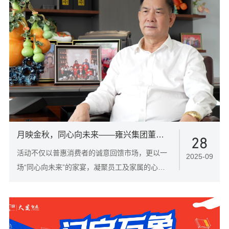
运营带来的积极变化——线索来源更广、成交流
程更顺、经营信心更足。
月映金秋，同心向未来——雍兴集团董事长伍四兵：以家文化铸就企业凝聚力
28
活动不仅以普惠消费者的诚意回馈市场，更以一
2025-09
场“同心向未来”的家宴，凝聚员工及家属的心。
借此契机，我们专访了雍兴集团帝奥斯门窗董事
长伍四兵先生，探寻这家以“温度”著称的企业背
后的信念与力量。