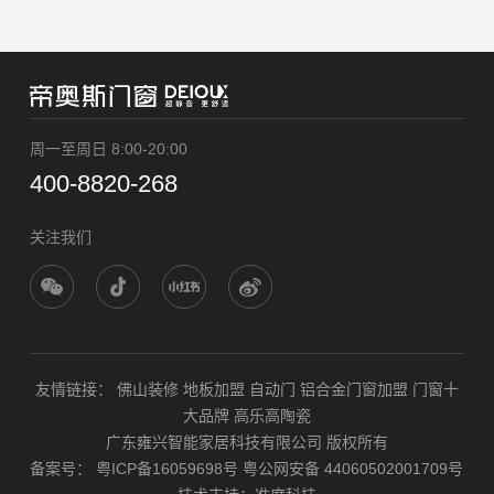
周一至周日 8:00-20:00
400-8820-268
关注我们
友情链接：
佛山装修
地板加盟
自动门
铝合金门窗加盟
门窗十
大品牌
高乐高陶瓷
广东雍兴智能家居科技有限公司 版权所有
备案号：
粤ICP备16059698号
粤公网安备 44060502001709号