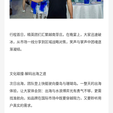
行程首日，精英团们汇聚越南芽庄。在晚宴上，大家迅速破
冰，从市场一线分享到区域战略对焦，笑声与掌声中团魂逐
渐凝结。
文化碰撞-解码出海之道
次日出海，团队登上快艇驶向蚕岛与珊瑚岛。一整天的出海
体验，让大家体会到：出海与水浪博弈光有勇气不够，更需
找准航向，如品牌在国际市场中既要穿越阻力，又要聆听用
户真实的需求。