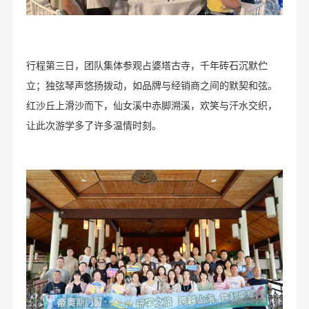
行程第三日，团队集体参观占婆塔古寺，千年砖石沉默伫
立；独弦琴声悠扬拨动，如品牌与经销商之间的默契和弦。
红沙丘上滑沙而下，仙女溪中赤脚溯溪，欢笑与汗水交织，
让此次游学多了许多温情时刻。